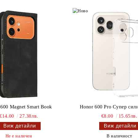
 600 Magnet Smart Book
Honor 600 Pro Супер си
€14.00
27.38лв.
€8.00
15.65лв.
Виж детайли
Виж детайли
Не е наличен
В наличност