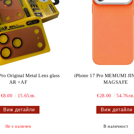
Pro Original Metal Lens glass
iPhone 17 Pro MEMUMI JI
AR +AF
MAGSAFE
€8.00
15.65лв.
€28.00
54.76лв
Виж детайли
Виж детайли
Не е наличен
В наличност