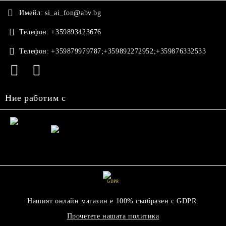
Имейл:
si_ai_fon@abv.bg
Телефон:
+359893423676
Телефон:
+359879979787;+359892272952;+359876332533
Ние работим с
GDPR
Нашият онлайн магазин е 100% съобразен с GDPR.
Прочетете нашата политика