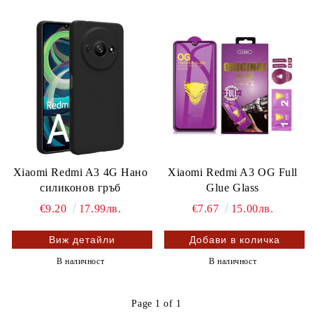
Xiaomi Redmi A3 4G Нано
Xiaomi Redmi A3 OG Full
силиконов гръб
Glue Glass
€9.20
17.99лв.
€7.67
15.00лв.
Виж детайли
В наличност
В наличност
Page 1 of 1