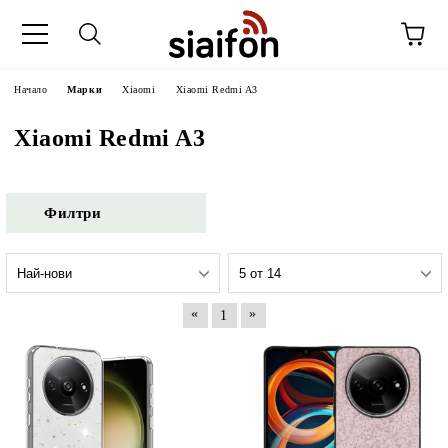
Начало
Марки
Xiaomi
Xiaomi Redmi A3
Xiaomi Redmi A3
Филтри
«
»
1