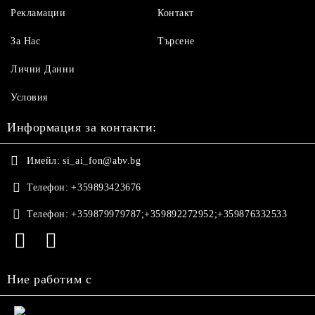
Рекламации
Контакт
За Нас
Търсене
Лични Данни
Условия
Информация за контакти:
Имейл:
si_ai_fon@abv.bg
Телефон:
+359893423676
Телефон:
+359879979787;+359892272952;+359876332533
Ние работим с