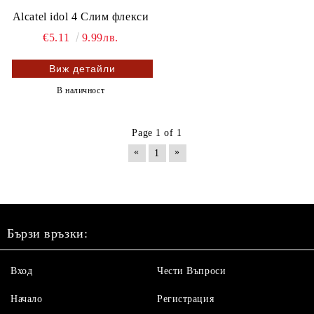
Alcatel idol 4 Слим флекси
€5.11
9.99лв.
Виж детайли
В наличност
Page 1 of 1
«
»
1
Бързи връзки:
Вход
Чести Въпроси
Начало
Регистрация