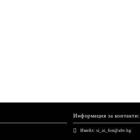
Информация за контакти:
Имейл:
si_ai_fon@abv.bg