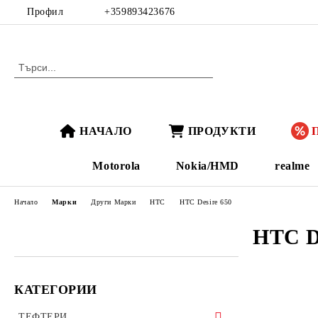
Профил
+359893423676
НАЧАЛО
ПРОДУКТИ
Motorola
Nokia/HMD
realme
Начало
Марки
Други Марки
HTC
HTC Desire 650
HTC De
КАТЕГОРИИ
ТЕФТЕРИ