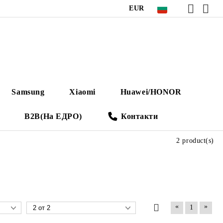
EUR
Samsung
Xiaomi
Huawei/HONOR
B2B(На ЕДРО)
Контакти
2 product(s)
«
»
1