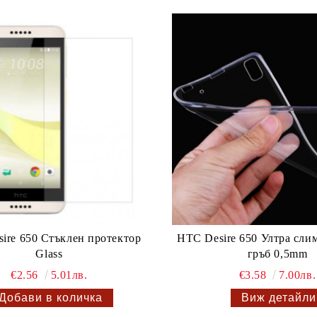
ire 650 Стъклен протектор
HTC Desire 650 Ултра сли
Glass
гръб 0,5mm
€2.56
5.01лв.
€3.58
7.00лв.
Виж детайли