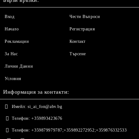
Бързи връзки:
Вход
Чести Въпроси
Начало
Регистрация
Рекламации
Контакт
За Нас
Търсене
Лични Данни
Условия
Информация за контакти:
Имейл:
si_ai_fon@abv.bg
Телефон:
+359893423676
Телефон:
+359879979787;+359892272952;+359876332533