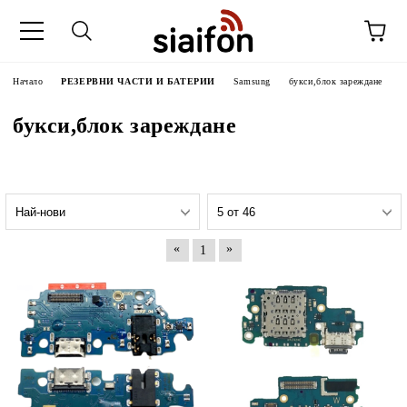
Начало
РЕЗЕРВНИ ЧАСТИ И БАТЕРИИ
Samsung
букси,блок зареждане
букси,блок зареждане
«
»
1