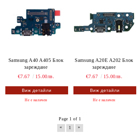
Samsung A40 A405 Блок
Samsung A20E A202 Блок
зареждане
зареждане
€7.67
15.00лв.
€7.67
15.00лв.
Виж детайли
Виж детайли
Не е наличен
Не е наличен
Page 1 of 1
«
»
1