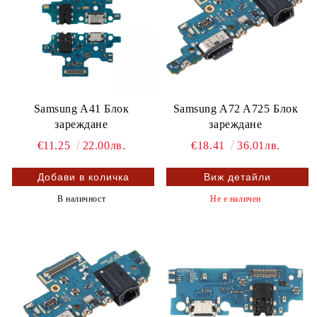
Samsung A41 Блок
Samsung A72 A725 Блок
зареждане
зареждане
€11.25
22.00лв.
€18.41
36.01лв.
Виж детайли
В наличност
Не е наличен