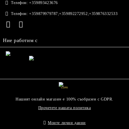
Телефон:
+359893423676
Телефон:
+359879979787;+359892272952;+359876332533
Ние работим с
GDPR
Нашият онлайн магазин е 100% съобразен с GDPR.
Прочетете нашата политика
Моите лични данни