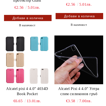
протектор Glass
€2.56
5.01лв.
€2.56
5.01лв.
В наличност
В наличност
Alcatel pixi 4 4.0” 4034D
Alcatel Pixi 4 4.0” Ултра
Book Pocket
слим силиконов гръб
€6.65
13.01лв.
€3.58
7.00лв.