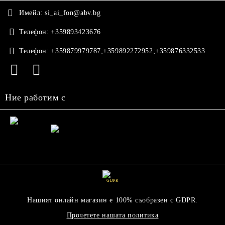
Имейл:
si_ai_fon@abv.bg
Телефон:
+359893423676
Телефон:
+359879979787;+359892272952;+359876332533
Ние работим с
GDPR
Нашият онлайн магазин е 100% съобразен с GDPR.
Прочетете нашата политика