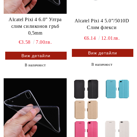
Alcatel Pixi 4 6.0” Ултра
Alcatel Pixi 4 5.0”/5010D
слим силиконов гръб
Слим флекси
0,5mm
€6.14
12.01лв.
€3.58
7.00лв.
Виж детайли
Виж детайли
В наличност
В наличност