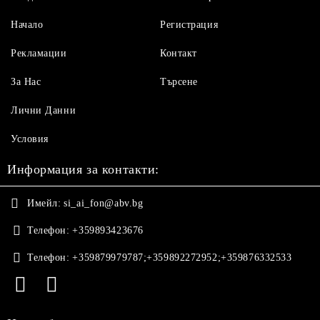
Начало
Регистрация
Рекламации
Контакт
За Нас
Търсене
Лични Данни
Условия
Информация за контакти:
Имейл:
si_ai_fon@abv.bg
Телефон:
+359893423676
Телефон:
+359879979787;+359892272952;+359876332533