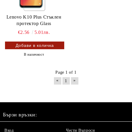
Lenovo K10 Plus Стъклен
протектор Glass
€2.56
5.01лв.
В наличност
Page 1 of 1
«
»
1
Бързи връзки:
Вход
Чести Въпроси