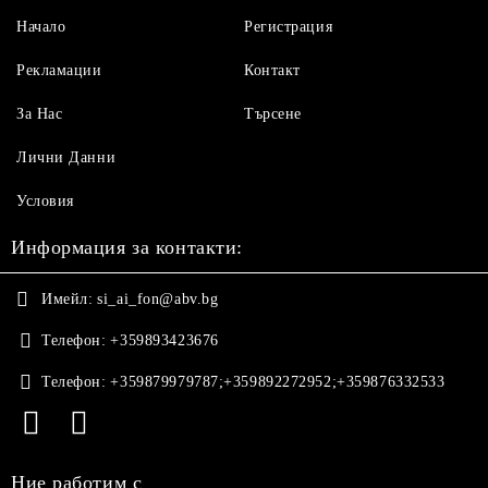
Начало
Регистрация
Рекламации
Контакт
За Нас
Търсене
Лични Данни
Условия
Информация за контакти:
Имейл:
si_ai_fon@abv.bg
Телефон:
+359893423676
Телефон:
+359879979787;+359892272952;+359876332533
Ние работим с