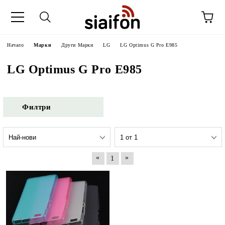
Начало
Марки
Други Марки
LG
LG Optimus G Pro E985
LG Optimus G Pro E985
Филтри
«
»
1