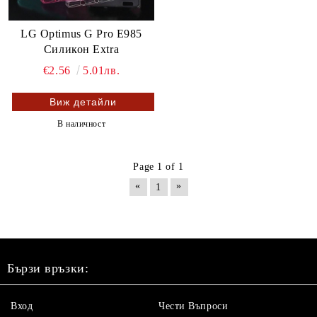
LG Optimus G Pro E985
Силикон Extra
€2.56
5.01лв.
Виж детайли
В наличност
Page 1 of 1
«
»
1
Бързи връзки:
Вход
Чести Въпроси