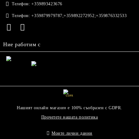
Телефон:
+359893423676
Телефон:
+359879979787;+359892272952;+359876332533
Ние работим с
GDPR
Нашият онлайн магазин е 100% съобразен с GDPR.
Прочетете нашата политика
Моите лични данни