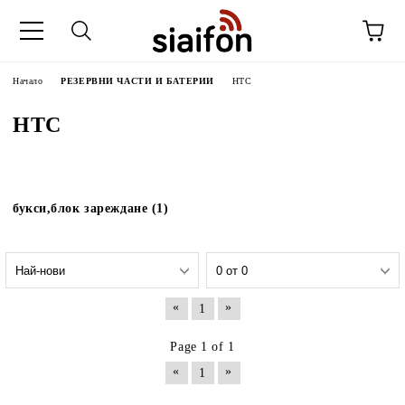
Начало
РЕЗЕРВНИ ЧАСТИ И БАТЕРИИ
HTC
HTC
букси,блок зареждане (1)
«
»
1
Page 1 of 1
«
»
1