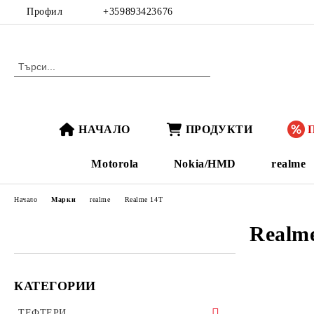
Профил
+359893423676
НАЧАЛО
ПРОДУКТИ
Motorola
Nokia/HMD
realme
Начало
Марки
realme
Realme 14T
Realm
КАТЕГОРИИ
ТЕФТЕРИ