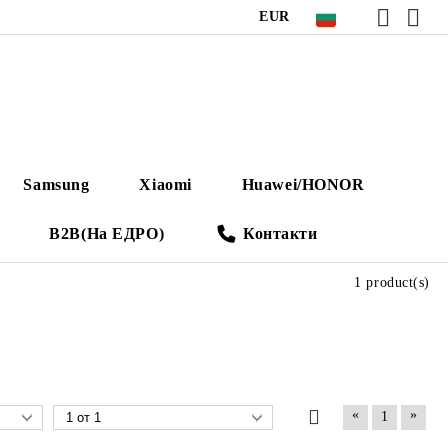
EUR
Samsung
Xiaomi
Huawei/HONOR
B2B(На ЕДРО)
Контакти
1 product(s)
«
»
1