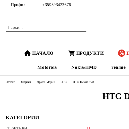
Профил
+359893423676
НАЧАЛО
ПРОДУКТИ
Motorola
Nokia/HMD
realme
Начало
Марки
Други Марки
HTC
HTC Desire 728
HTC De
КАТЕГОРИИ
ТЕФТЕРИ