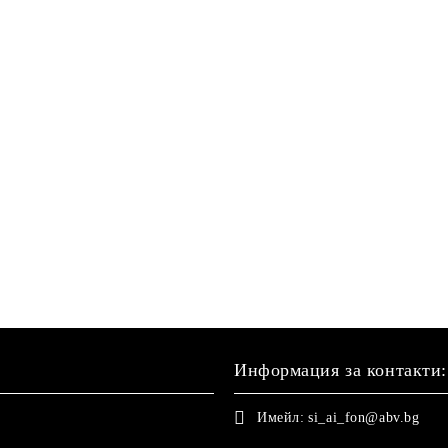
Информация за контакти:
Имейл:
si_ai_fon@abv.bg