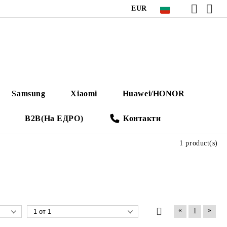
EUR
Samsung
Xiaomi
Huawei/HONOR
B2B(На ЕДРО)
Контакти
1 product(s)
«
»
1