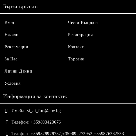
Бързи връзки:
Вход
Чести Въпроси
Начало
Регистрация
Рекламации
Контакт
За Нас
Търсене
Лични Данни
Условия
Информация за контакти:
Имейл:
si_ai_fon@abv.bg
Телефон:
+359893423676
Телефон:
+359879979787;+359892272952;+359876332533