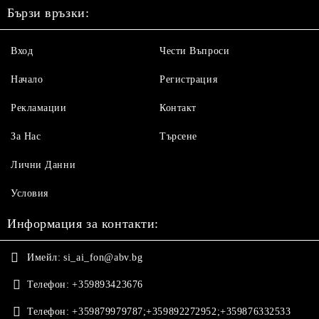
Бързи връзки:
Вход
Чести Въпроси
Начало
Регистрация
Рекламации
Контакт
За Нас
Търсене
Лични Данни
Условия
Информация за контакти:
Имейл:
si_ai_fon@abv.bg
Телефон:
+359893423676
Телефон:
+359879979787;+359892272952;+359876332533