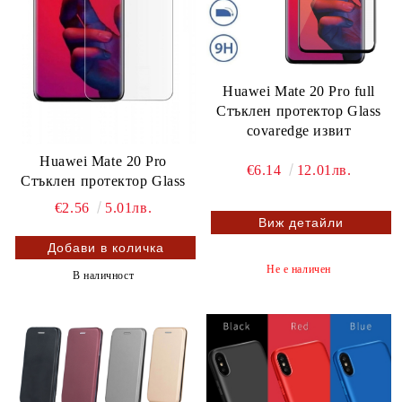
Huawei Mate 20 Pro full
Стъклен протектор Glass
covaredge извит
Huawei Mate 20 Pro
€6.14
12.01лв.
Стъклен протектор Glass
€2.56
5.01лв.
Виж детайли
Не е наличен
В наличност