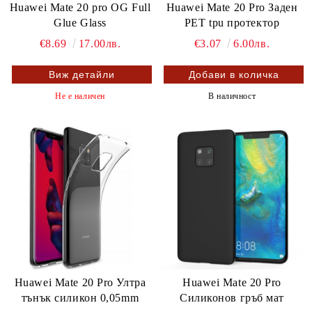
Huawei Mate 20 pro OG Full
Huawei Mate 20 Pro Заден
Glue Glass
PET tpu протектор
€8.69
17.00лв.
€3.07
6.00лв.
Виж детайли
Не е наличен
В наличност
Huawei Mate 20 Pro Ултра
Huawei Mate 20 Pro
тънък силикон 0,05mm
Силиконов гръб мат