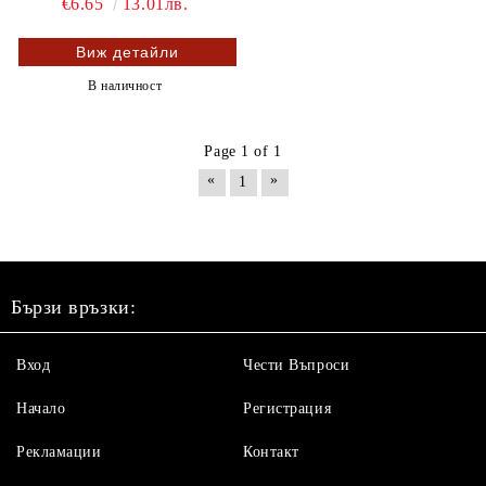
€6.65
13.01лв.
Виж детайли
В наличност
Page 1 of 1
«
»
1
Бързи връзки:
Вход
Чести Въпроси
Начало
Регистрация
Рекламации
Контакт