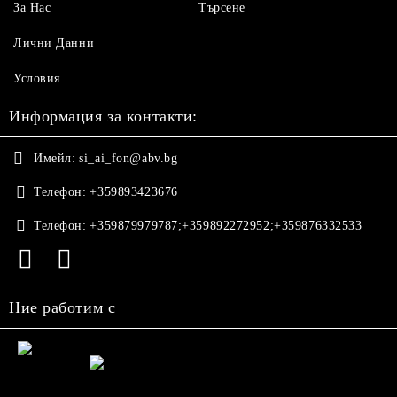
За Нас
Търсене
Лични Данни
Условия
Информация за контакти:
Имейл:
si_ai_fon@abv.bg
Телефон:
+359893423676
Телефон:
+359879979787;+359892272952;+359876332533
Ние работим с