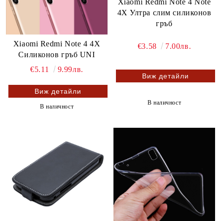
Xiaomi Redmi Note 4 Note
4X Ултра слим силиконов
гръб
Xiaomi Redmi Note 4 4X
€3.58
7.00лв.
Силиконов гръб UNI
€5.11
9.99лв.
Виж детайли
Виж детайли
В наличност
В наличност