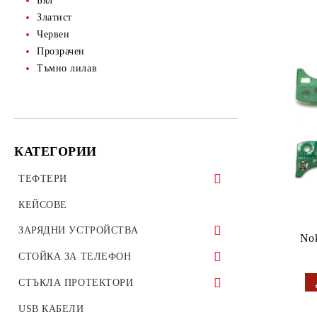
Бял
Златист
Червен
Прозрачен
Тъмно лилав
КАТЕГОРИИ
ТЕФТЕРИ
ТЕФТЕРИ ЗА ТАБЛЕТИ
КЕЙСОВЕ
УНИВЕРСАЛНИ КАЛЪФИ
ЗАРЯДНИ УСТРОЙСТВА
Nok
ЗАРЯДНИ ЗА ТЕЛЕФОН
СТОЙКА ЗА ТЕЛЕФОН
АВТО ЗАРЯДНИ УСТРОЙСТВА
Стойки за велосипед мотоциклет
СТЪКЛА ПРОТЕКТОРИ
ОРИГИНАЛНИ ЗАРЯДНИ
Стойки за гледане на филми телефон
СТЪКЛЕН ПРОТЕКТОР ЗА
USB КАБЕЛИ