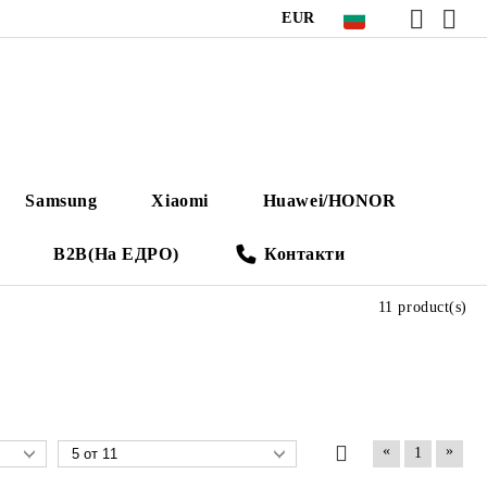
EUR
Samsung
Xiaomi
Huawei/HONOR
B2B(На ЕДРО)
Контакти
11 product(s)
«
»
1