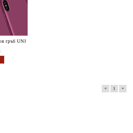
ов гръб UNI
.
«
»
1