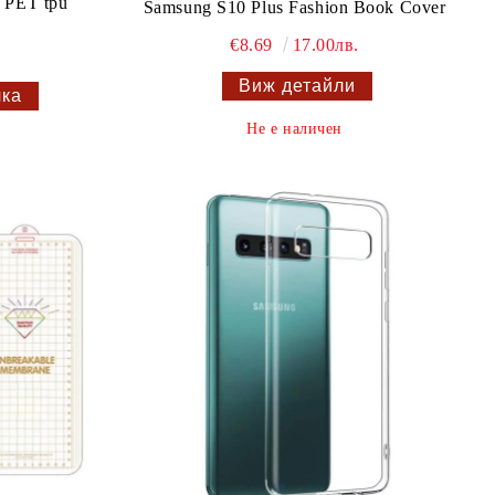
 PET tpu
Samsung S10 Plus Fashion Book Cover
€8.69
17.00лв.
Виж детайли
Не е наличен