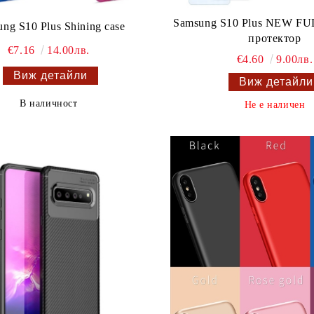
Samsung S10 Plus NEW F
ng S10 Plus Shining case
протектор
€7.16
14.00лв.
€4.60
9.00лв.
Виж детайли
Виж детайли
В наличност
Не е наличен