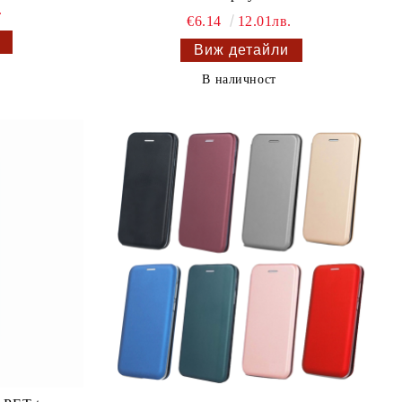
.
€6.14
12.01лв.
Виж детайли
В наличност