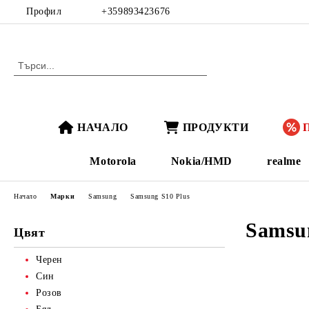
Профил
+359893423676
НАЧАЛО
ПРОДУКТИ
Motorola
Nokia/HMD
realme
Начало
Марки
Samsung
Samsung S10 Plus
Samsun
Цвят
Черен
Син
Розов