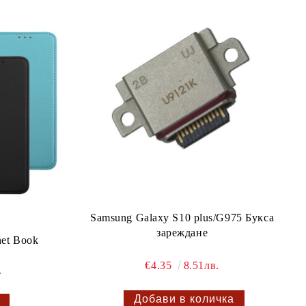
Samsung Galaxy S10 plus/G975 Букса
зареждане
net Book
€4.35
8.51лв.
.