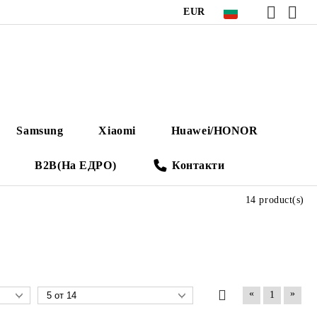
EUR
Samsung
Xiaomi
Huawei/HONOR
B2B(На ЕДРО)
Контакти
14 product(s)
«
»
1