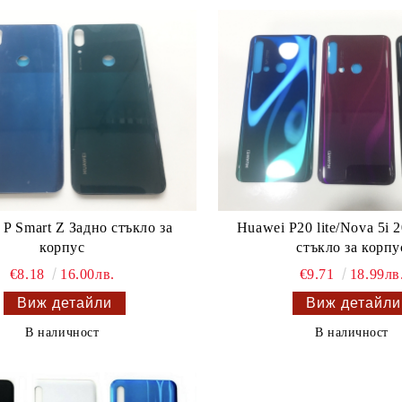
 P Smart Z Задно стъкло за
Huawei P20 lite/Nova 5i 
корпус
стъкло за корпу
€8.18
16.00лв.
€9.71
18.99лв
Виж детайли
Виж детайли
В наличност
В наличност