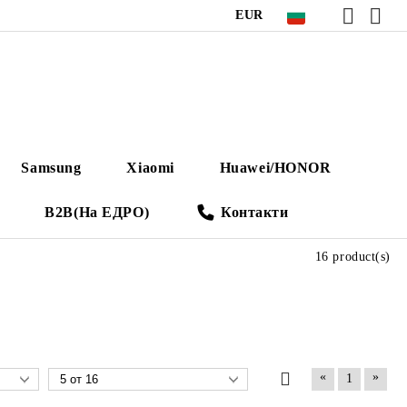
EUR
Samsung
Xiaomi
Huawei/HONOR
B2B(На ЕДРО)
Контакти
16 product(s)
«
»
1