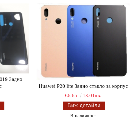
2019 Задно
с
Huawei P20 lite Задно стъкло за корпус
.
€6.65
13.01лв.
Виж детайли
В наличност