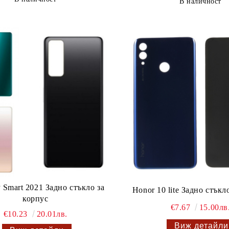
В наличност
 Smart 2021 Задно стъкло за
Honor 10 lite Задно стъкл
корпус
€7.67
15.00лв
€10.23
20.01лв.
Виж детайли