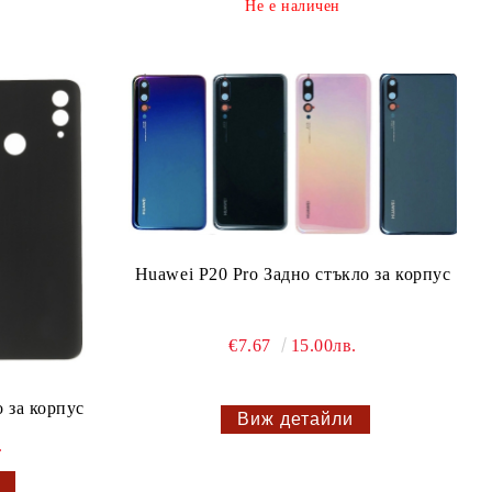
Не е наличен
Huawei P20 Pro Задно стъкло за корпус
€7.67
15.00лв.
о за корпус
Виж детайли
.