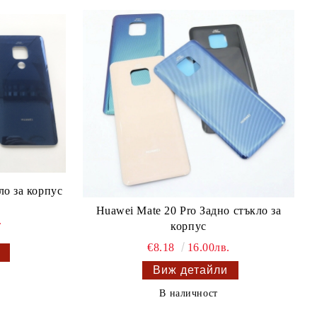
ло за корпус
Huawei Mate 20 Pro Задно стъкло за
.
корпус
€8.18
16.00лв.
Виж детайли
В наличност