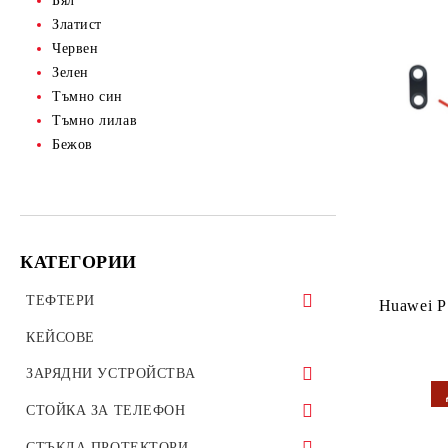
Бял
Златист
Червен
Зелен
Тъмно син
Тъмно лилав
Бежов
КАТЕГОРИИ
ТЕФТЕРИ
Huawei P
ТЕФТЕРИ ЗА ТАБЛЕТИ
КЕЙСОВЕ
УНИВЕРСАЛНИ КАЛЪФИ
ЗАРЯДНИ УСТРОЙСТВА
ЗАРЯДНИ ЗА ТЕЛЕФОН
СТОЙКА ЗА ТЕЛЕФОН
АВТО ЗАРЯДНИ УСТРОЙСТВА
Стойки за велосипед мотоциклет
СТЪКЛА ПРОТЕКТОРИ