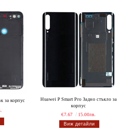
Huawei P Smart Pro Задно стъкло за
к за корпус
корпус
.
€7.67
15.00лв.
Виж детайли