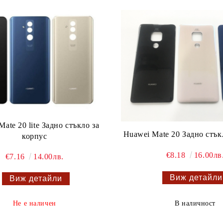
ate 20 lite Задно стъкло за
Huawei Mate 20 Задно стък
корпус
€8.18
16.00лв
€7.16
14.00лв.
Виж детайли
Виж детайли
В наличност
Не е наличен