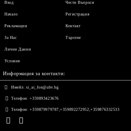
Вход
Чести Въпроси
Начало
Регистрация
Рекламации
Контакт
За Нас
Търсене
Лични Данни
Условия
Информация за контакти:
Имейл:
si_ai_fon@abv.bg
Телефон:
+359893423676
Телефон:
+359879979787;+359892272952;+359876332533