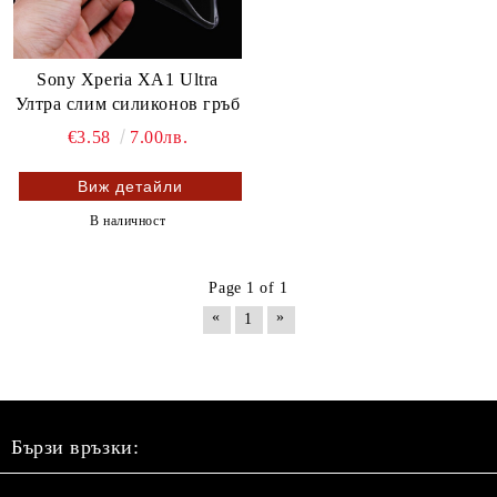
Sony Xperia XA1 Ultra
Ултра слим силиконов гръб
€3.58
7.00лв.
Виж детайли
В наличност
Page 1 of 1
«
»
1
Бързи връзки: