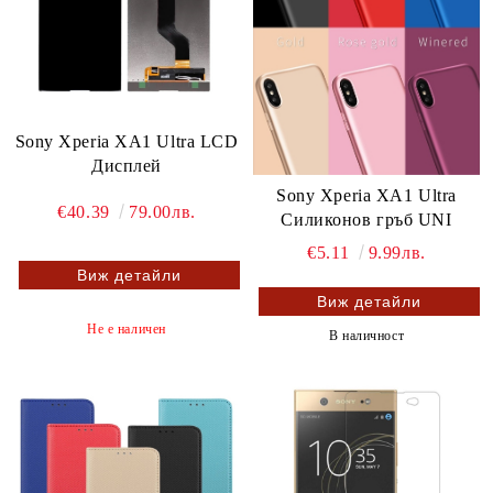
Sony Xperia XA1 Ultra LCD
Дисплей
Sony Xperia XA1 Ultra
€40.39
79.00лв.
Силиконов гръб UNI
€5.11
9.99лв.
Виж детайли
Виж детайли
Не е наличен
В наличност