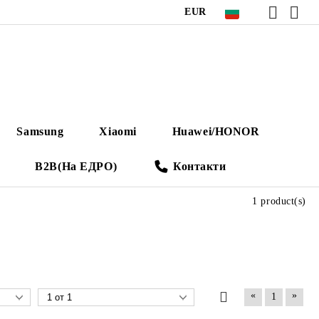
EUR
Samsung
Xiaomi
Huawei/HONOR
B2B(На ЕДРО)
Контакти
1 product(s)
«
»
1