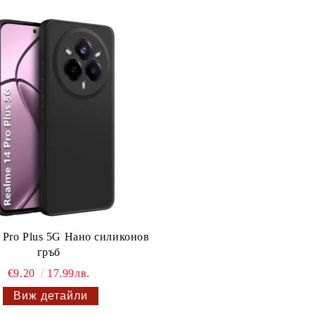
 Pro Plus 5G Нано силиконов
гръб
€9.20
17.99лв.
Виж детайли