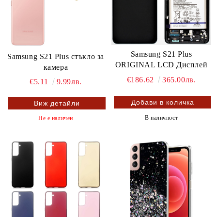
Samsung S21 Plus
Samsung S21 Plus стъкло за
ORIGINAL LCD Дисплей
камера
€186.62
365.00лв.
€5.11
9.99лв.
Виж детайли
В наличност
Не е наличен