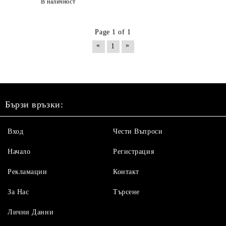
В наличност
Page 1 of 1
«
»
1
Бързи връзки:
Вход
Чести Въпроси
Начало
Регистрация
Рекламации
Контакт
За Нас
Търсене
Лични Данни