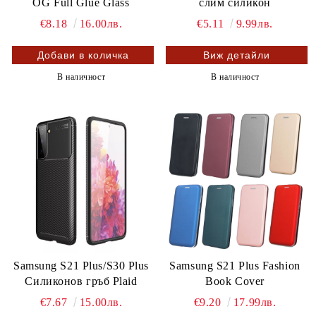
OG Full Glue Glass
слим силикон
€8.18
16.00лв.
€5.11
9.99лв.
Виж детайли
В наличност
В наличност
Samsung S21 Plus/S30 Plus
Samsung S21 Plus Fashion
Силиконов гръб Plaid
Book Cover
€7.67
15.00лв.
€9.20
17.99лв.