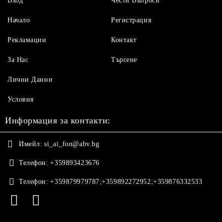
Вход
Чести Въпроси
Начало
Регистрация
Рекламации
Контакт
За Нас
Търсене
Лични Данни
Условия
Информация за контакти:
Имейл:
si_ai_fon@abv.bg
Телефон:
+359893423676
Телефон:
+359879979787;+359892272952;+359876332533