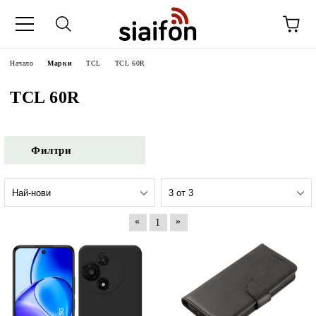
Начало
Марки
TCL
TCL 60R
TCL 60R
Филтри
«
»
1