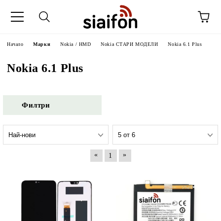
Начало
Марки
Nokia / HMD
Nokia СТАРИ МОДЕЛИ
Nokia 6.1 Plus
Nokia 6.1 Plus
Филтри
«
»
1