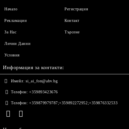
Начало
Регистрация
Рекламации
Контакт
За Нас
Търсене
Лични Данни
Условия
Информация за контакти:
Имейл:
si_ai_fon@abv.bg
Телефон:
+359893423676
Телефон:
+359879979787;+359892272952;+359876332533