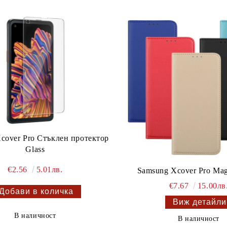
cover Pro Стъклен протектор
Glass
€2.56
5.01лв.
Samsung Xcover Pro Ma
€7.67
15.00лв
Виж детайли
В наличност
В наличност