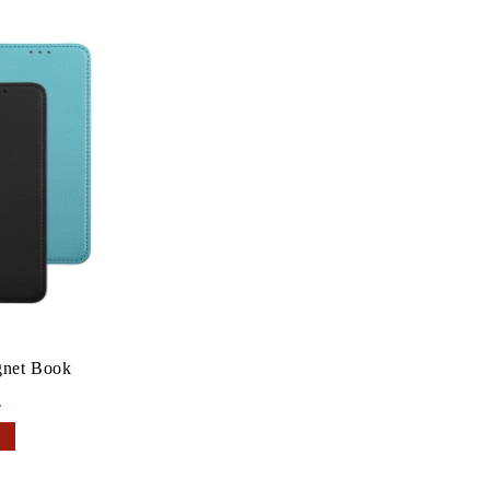
gnet Book
.