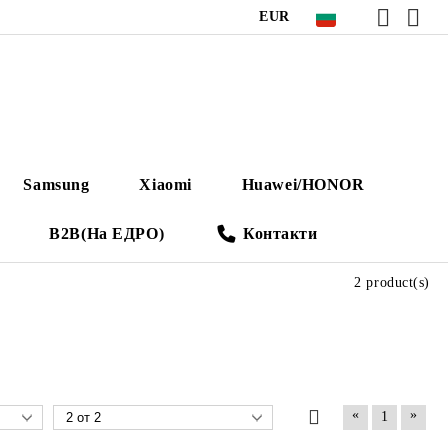
EUR
Samsung
Xiaomi
Huawei/HONOR
B2B(На ЕДРО)
Контакти
2 product(s)
«
»
1