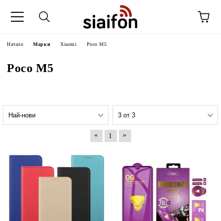
Начало
Марки
Xiaomi
Poco M5
Poco M5
«
»
1