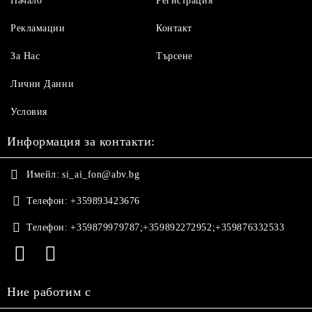
Начало
Регистрация
Рекламации
Контакт
За Нас
Търсене
Лични Данни
Условия
Информация за контакти:
Имейл:
si_ai_fon@abv.bg
Телефон:
+359893423676
Телефон:
+359879979787;+359892272952;+359876332533
Ние работим с