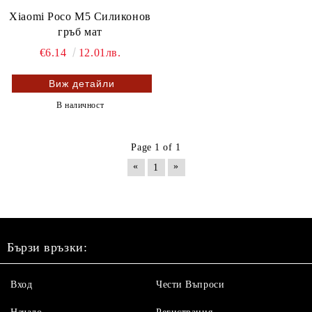
Xiaomi Poco M5 Силиконов
гръб мат
€6.14
12.01лв.
Виж детайли
В наличност
Page 1 of 1
«
»
1
Бързи връзки:
Вход
Чести Въпроси