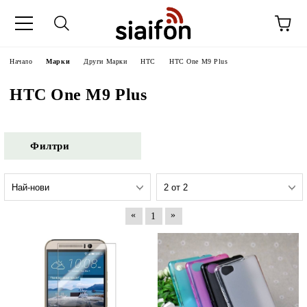
Начало
Марки
Други Марки
HTC
HTC One M9 Plus
HTC One M9 Plus
Филтри
«
»
1