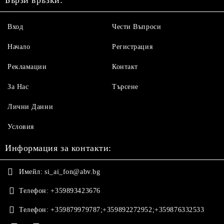
Бързи връзки:
Вход
Чести Въпроси
Начало
Регистрация
Рекламации
Контакт
За Нас
Търсене
Лични Данни
Условия
Информация за контакти:
Имейл:
si_ai_fon@abv.bg
Телефон:
+359893423676
Телефон:
+359879979787;+359892272952;+359876332533