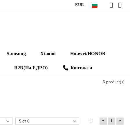
EUR
Samsung
Xiaomi
Huawei/HONOR
B2B(На ЕДРО)
Контакти
6 product(s)
«
»
1