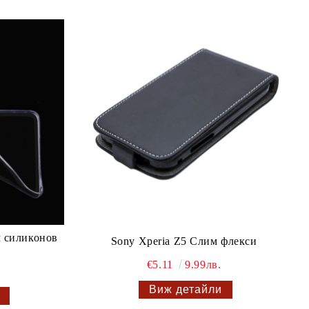
м силиконов
Sony Xperia Z5 Слим флекси
€5.11
9.99лв.
Виж детайли