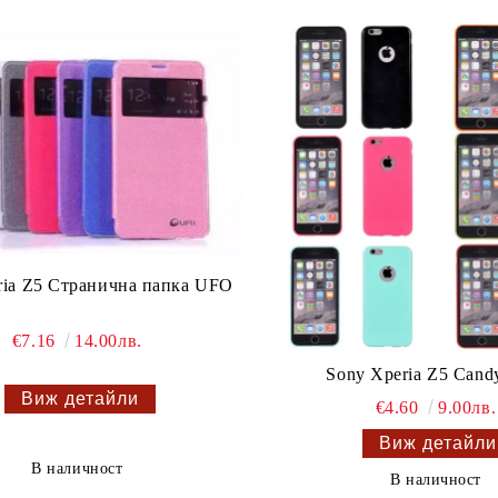
ria Z5 Странична папка UFO
€7.16
14.00лв.
Sony Xperia Z5 Cand
Виж детайли
€4.60
9.00лв.
Виж детайли
В наличност
В наличност