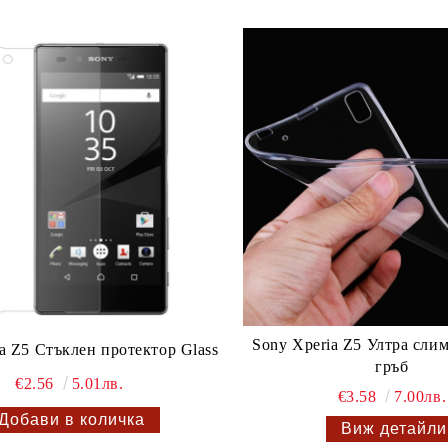
Sony Xperia Z5 Ултра сли
a Z5 Стъклен протектор Glass
гръб
€2.56
5.01лв.
€3.58
7.00лв.
Виж детайли