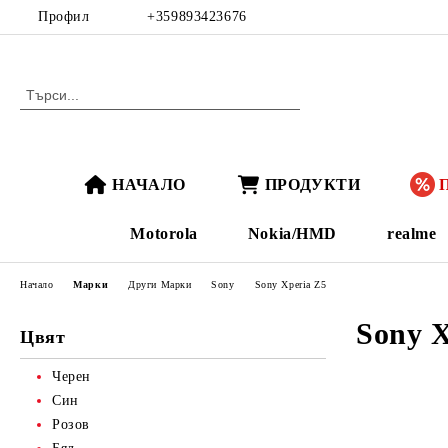
Профил
+359893423676
НАЧАЛО
ПРОДУКТИ
Motorola
Nokia/HMD
realme
Начало
Марки
Други Марки
Sony
Sony Xperia Z5
Sony X
Цвят
Черен
Син
Розов