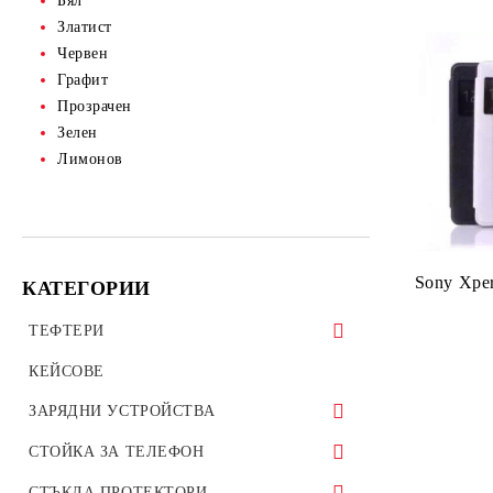
Бял
Златист
Червен
Графит
Прозрачен
Зелен
Лимонов
Sony Xpe
КАТЕГОРИИ
ТЕФТЕРИ
ТЕФТЕРИ ЗА ТАБЛЕТИ
КЕЙСОВЕ
УНИВЕРСАЛНИ КАЛЪФИ
ЗАРЯДНИ УСТРОЙСТВА
ЗАРЯДНИ ЗА ТЕЛЕФОН
СТОЙКА ЗА ТЕЛЕФОН
АВТО ЗАРЯДНИ УСТРОЙСТВА
Стойки за велосипед мотоциклет
СТЪКЛА ПРОТЕКТОРИ