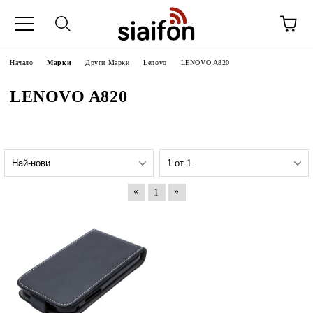
Начало
Марки
Други Марки
Lenovo
LENOVO A820
LENOVO A820
«
»
1