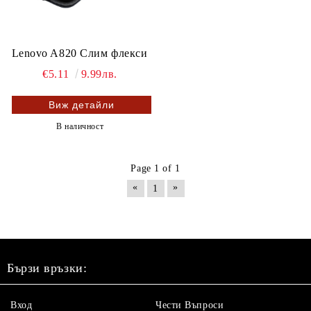
Lenovo A820 Слим флекси
€5.11
9.99лв.
Виж детайли
В наличност
Page 1 of 1
«
»
1
Бързи връзки:
Вход
Чести Въпроси