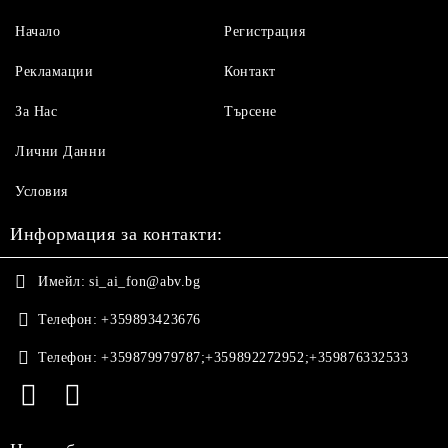
Начало
Регистрация
Рекламации
Контакт
За Нас
Търсене
Лични Данни
Условия
Информация за контакти:
Имейл:
si_ai_fon@abv.bg
Телефон:
+359893423676
Телефон:
+359879979787;+359892272952;+359876332533