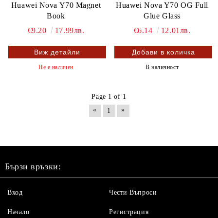
Huawei Nova Y70 Magnet
Huawei Nova Y70 OG Full
Book
Glue Glass
€9.20
17.99лв.
€6.14
12.01лв.
Виж детайли
Не е наличен
В наличност
Page 1 of 1
«
»
1
Бързи връзки:
Вход
Чести Въпроси
Начало
Регистрация