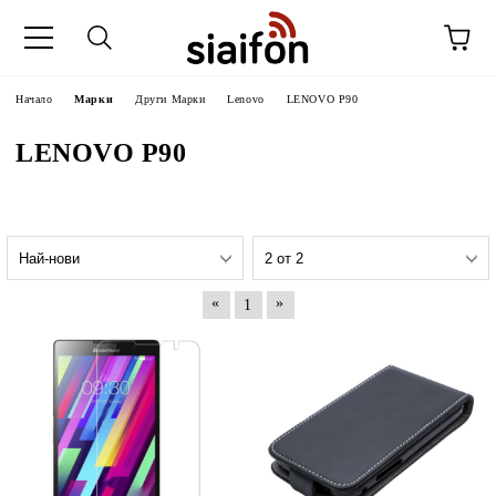
Начало
Марки
Други Марки
Lenovo
LENOVO P90
LENOVO P90
«
»
1