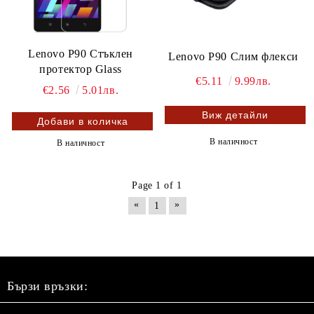
Lenovo P90 Стъклен
Lenovo P90 Слим флекси
протектор Glass
€5.11
9.99лв.
€2.56
5.01лв.
Виж детайли
В наличност
В наличност
Page 1 of 1
«
»
1
Бързи връзки: