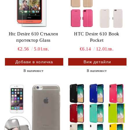
Htc Desire 610 Стъклен
HTC Desire 610 Book
протектор Glass
Pocket
€2.56
5.01лв.
€6.14
12.01лв.
Виж детайли
В наличност
В наличност