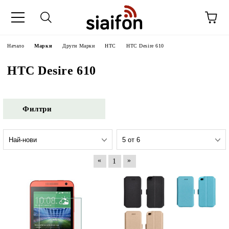
Начало
Марки
Други Марки
HTC
HTC Desire 610
HTC Desire 610
Филтри
«
»
1