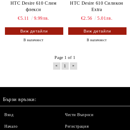
HTC Desire 610 Слим
HTC Desire 610 Силикон
флекси
Extra
€5.11
9.99лв.
€2.56
5.01лв.
Виж детайли
Виж детайли
В наличност
В наличност
Page 1 of 1
«
»
1
Бързи връзки:
Вход
Чести Въпроси
Начало
Регистрация