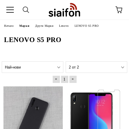
Начало
Марки
Други Марки
Lenovo
LENOVO S5 PRO
LENOVO S5 PRO
«
»
1