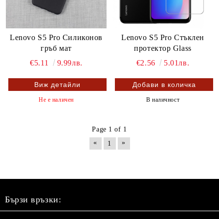
Lenovo S5 Pro Силиконов
Lenovo S5 Pro Стъклен
гръб мат
протектор Glass
€5.11
9.99лв.
€2.56
5.01лв.
Виж детайли
Не е наличен
В наличност
Page 1 of 1
«
»
1
Бързи връзки: