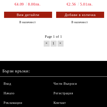
€4.09
8.00лв.
€2.56
5.01лв.
Виж детайли
В наличност
В наличност
Page 1 of 1
«
»
1
Бързи връзки:
Вход
Чести Въпроси
Начало
Регистрация
Рекламации
Контакт