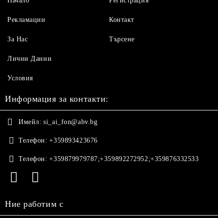
Начало
Регистрация
Рекламации
Контакт
За Нас
Търсене
Лични Данни
Условия
Информация за контакти:
Имейл:
si_ai_fon@abv.bg
Телефон:
+359893423676
Телефон:
+359879979787;+359892272952;+359876332533
Ние работим с