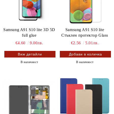
Samsung A91 S10 lite 3D 5D
Samsung A91 S10 lite
full glue
Стъклен протектор Glass
€4.60
9.00лв.
€2.56
5.01лв.
Виж детайли
В наличност
В наличност