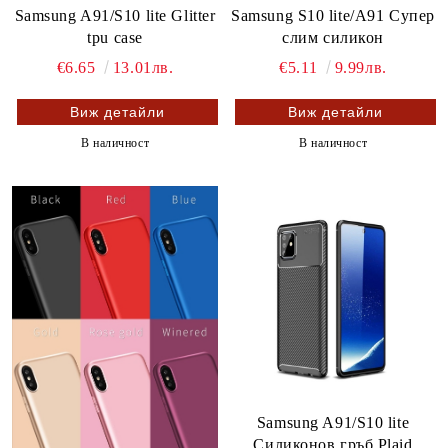
Samsung A91/S10 lite Glitter
Samsung S10 lite/A91 Супер
tpu case
слим силикон
€6.65
13.01лв.
€5.11
9.99лв.
Виж детайли
Виж детайли
В наличност
В наличност
Samsung A91/S10 lite
Силиконов гръб Plaid