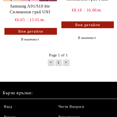
Samsung A91/S10 lite
€8.18
16.00лв.
Силиконов гръб UNI
€6.65
13.01лв.
Виж детайли
Виж детайли
В наличност
В наличност
Page 1 of 1
«
»
1
Бързи връзки:
Вход
Чести Въпроси