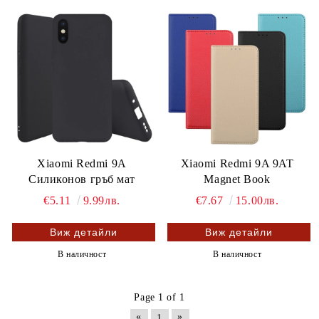
Xiaomi Redmi 9A
Xiaomi Redmi 9A 9AT
Силиконов гръб мат
Magnet Book
€5.11
9.99лв.
€7.67
15.00лв.
Виж детайли
Виж детайли
В наличност
В наличност
Page 1 of 1
«
»
1