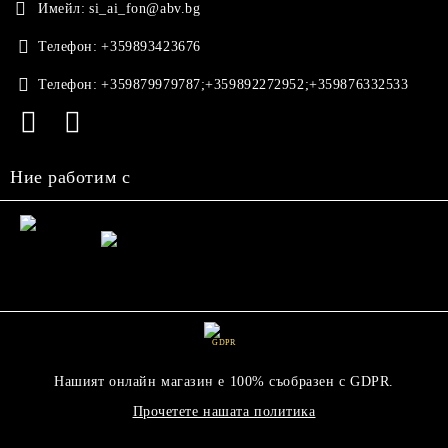
Имейл:
si_ai_fon@abv.bg
Телефон:
+359893423676
Телефон:
+359879979787;+359892272952;+359876332533
Ние работим с
GDPR
Нашият онлайн магазин е 100% съобразен с GDPR.
Прочетете нашата политика