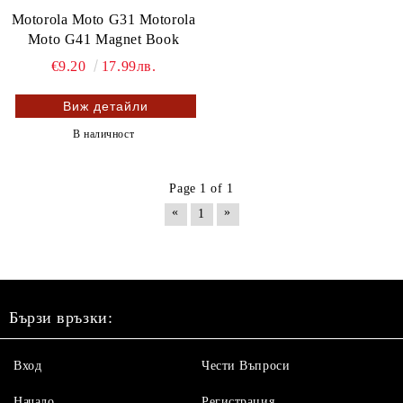
Motorola Moto G31 Motorola
Moto G41 Magnet Book
€9.20
17.99лв.
Виж детайли
В наличност
Page 1 of 1
«
»
1
Бързи връзки:
Вход
Чести Въпроси
Начало
Регистрация