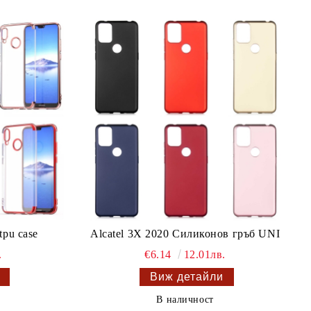
tpu case
Alcatel 3X 2020 Силиконов гръб UNI
.
€6.14
12.01лв.
Виж детайли
В наличност