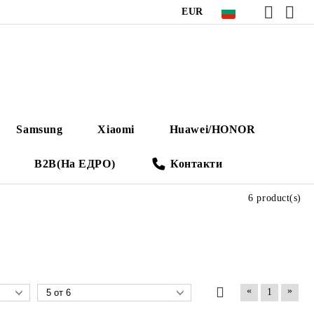
EUR
Samsung
Xiaomi
Huawei/HONOR
B2B(На ЕДРО)
Контакти
6 product(s)
«
»
1