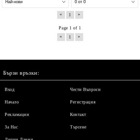
«
»
1
Page 1 of 1
«
»
1
Бързи връзки:
Вход
Чести Въпроси
Начало
Регистрация
Рекламации
Контакт
За Нас
Търсене
Лични Данни