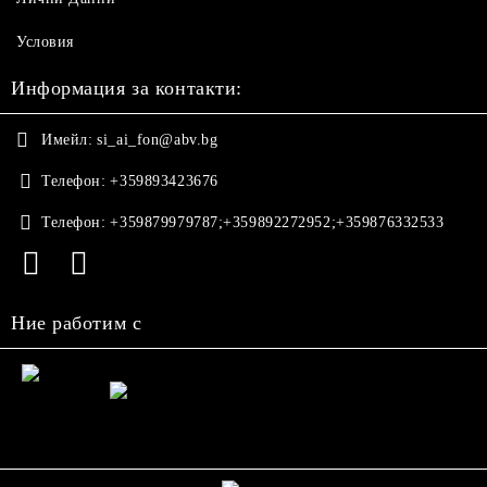
Условия
Информация за контакти:
Имейл:
si_ai_fon@abv.bg
Телефон:
+359893423676
Телефон:
+359879979787;+359892272952;+359876332533
Ние работим с