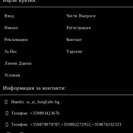
Бързи връзки:
Вход
Чести Въпроси
Начало
Регистрация
Рекламации
Контакт
За Нас
Търсене
Лични Данни
Условия
Информация за контакти:
Имейл:
si_ai_fon@abv.bg
Телефон:
+359893423676
Телефон:
+359879979787;+359892272952;+359876332533