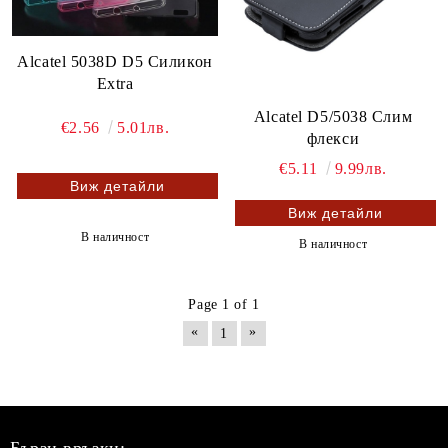
Alcatel 5038D D5 Силикон
Extra
Alcatel D5/5038 Слим
€2.56
5.01лв.
флекси
€5.11
9.99лв.
Виж детайли
Виж детайли
В наличност
В наличност
Page 1 of 1
«
»
1