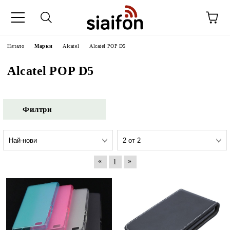
Начало
Марки
Alcatel
Alcatel POP D5
Alcatel POP D5
Филтри
«
»
1