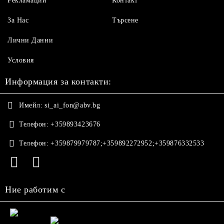
Рекламации
Контакт
За Нас
Търсене
Лични Данни
Условия
Информация за контакти:
Имейл:
si_ai_fon@abv.bg
Телефон:
+359893423676
Телефон:
+359879979787;+359892272952;+359876332533
Ние работим с