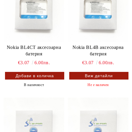
Nokia BL4CT аксесоарна
Nokia BL4B аксесоарна
батерия
батерия
€3.07
6.00лв.
€3.07
6.00лв.
Виж детайли
В наличност
Не е наличен