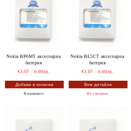
Nokia BP6MT аксесоарна
Nokia BL5CT аксесоарна
батерия
батерия
€3.07
6.00лв.
€3.07
6.00лв.
Виж детайли
В наличност
Не е наличен