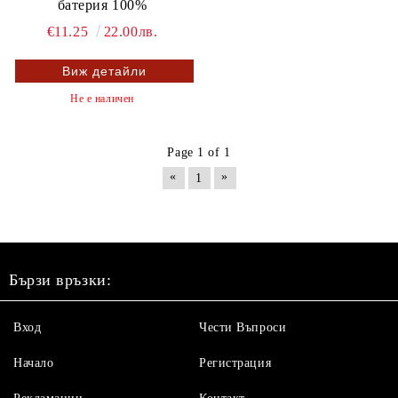
батерия 100%
€11.25
22.00лв.
Виж детайли
Не е наличен
Page 1 of 1
«
»
1
Бързи връзки:
Вход
Чести Въпроси
Начало
Регистрация