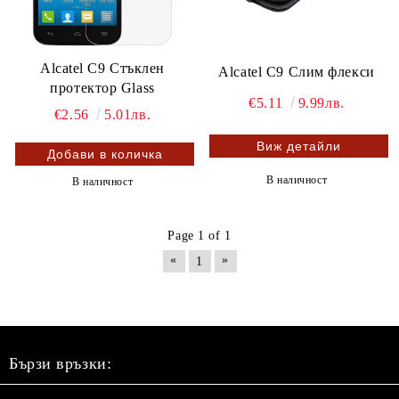
Alcatel C9 Стъклен
Alcatel C9 Слим флекси
протектор Glass
€5.11
9.99лв.
€2.56
5.01лв.
Виж детайли
В наличност
В наличност
Page 1 of 1
«
»
1
Бързи връзки: