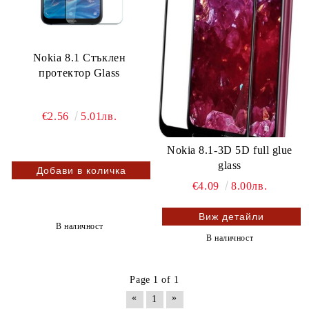
Nokia 8.1 Стъклен
протектор Glass
€2.56
5.01лв.
Nokia 8.1-3D 5D full glue
glass
€4.09
8.00лв.
Виж детайли
В наличност
В наличност
Page 1 of 1
«
»
1