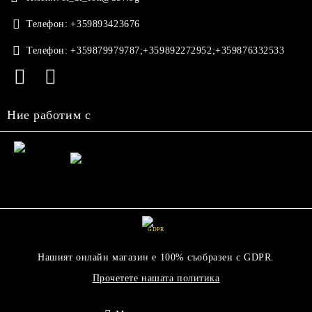
Телефон:
+359893423676
Телефон:
+359879979787;+359892272952;+359876332533
Ние работим с
GDPR
Нашият онлайн магазин е 100% съобразен с GDPR.
Прочетете нашата политика