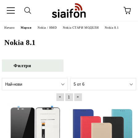
Начало
Марки
Nokia / HMD
Nokia СТАРИ МОДЕЛИ
Nokia 8.1
Nokia 8.1
Филтри
«
»
1