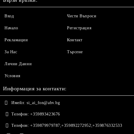
Бързи връзки:
Вход
Чести Въпроси
Начало
Регистрация
Рекламации
Контакт
За Нас
Търсене
Лични Данни
Условия
Информация за контакти:
Имейл:
si_ai_fon@abv.bg
Телефон:
+359893423676
Телефон:
+359879979787;+359892272952;+359876332533