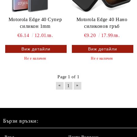
Motorola Edge 40 Супер
Motorola Edge 40 Нано
силикон 1mm
силиконов гръб
€6.14
12.01лв.
€9.20
17.99лв.
Виж детайли
Виж детайли
Не е наличен
Не е наличен
Page 1 of 1
«
»
1
Бързи връзки: