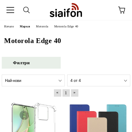
Начало
Марки
Motorola
Motorola Edge 40
Motorola Edge 40
Филтри
«
»
1