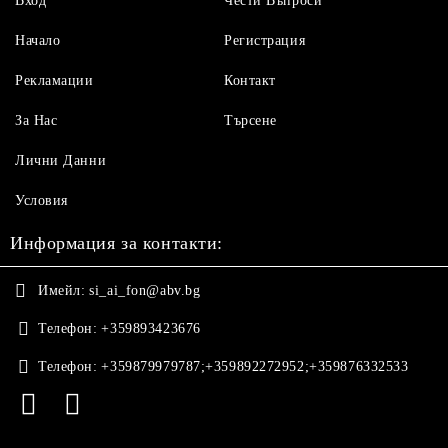
Вход
Чести Въпроси
Начало
Регистрация
Рекламации
Контакт
За Нас
Търсене
Лични Данни
Условия
Информация за контакти:
Имейл:
si_ai_fon@abv.bg
Телефон:
+359893423676
Телефон:
+359879979787;+359892272952;+359876332533