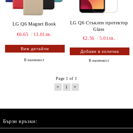
LG Q6 Стъклен протектор
LG Q6 Magnet Book
Glass
€6.65
13.01лв.
€2.56
5.01лв.
Виж детайли
В наличност
В наличност
Page 1 of 1
«
»
1
Бързи връзки: