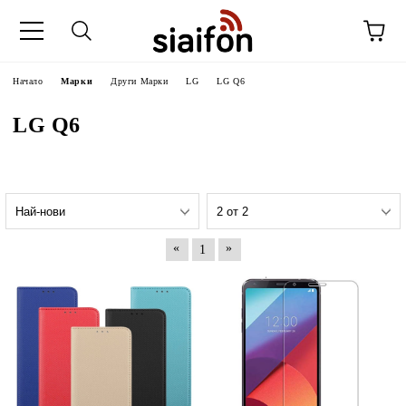
Начало
Марки
Други Марки
LG
LG Q6
LG Q6
«
»
1