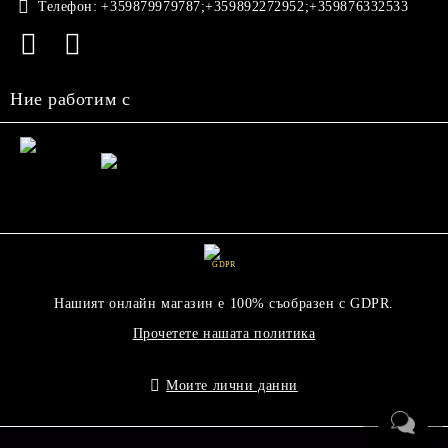
Телефон:
+359879979787;+359892272952;+359876332533
Ние работим с
GDPR
Нашият онлайн магазин е 100% съобразен с GDPR.
Прочетете нашата политика
Моите лични данни