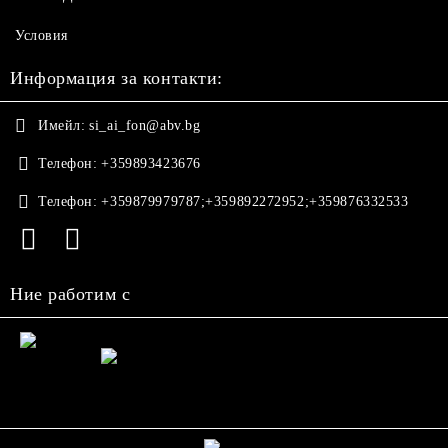
Условия
Информация за контакти:
Имейл:
si_ai_fon@abv.bg
Телефон:
+359893423676
Телефон:
+359879979787;+359892272952;+359876332533
Ние работим с