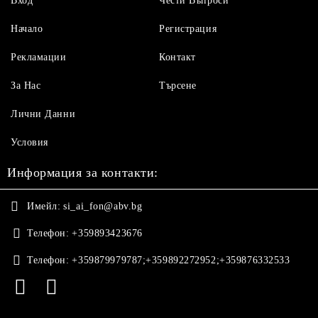
Вход
Чести Въпроси
Начало
Регистрация
Рекламации
Контакт
За Нас
Търсене
Лични Данни
Условия
Информация за контакти:
Имейл:
si_ai_fon@abv.bg
Телефон:
+359893423676
Телефон:
+359879979787;+359892272952;+359876332533