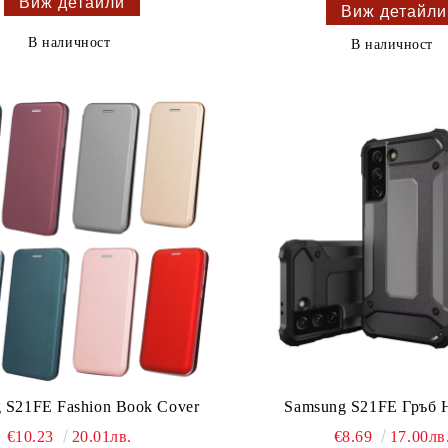
Виж детайли
Виж детайли
В наличност
В наличност
 S21FE Fashion Book Cover
Samsung S21FE Гръб 
€10.23
20.01лв.
€8.69
17.00лв