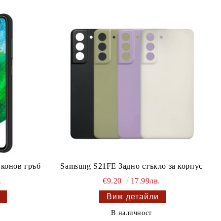
конов гръб
Samsung S21FE Задно стъкло за корпус
.
€9.20
17.99лв.
Виж детайли
В наличност