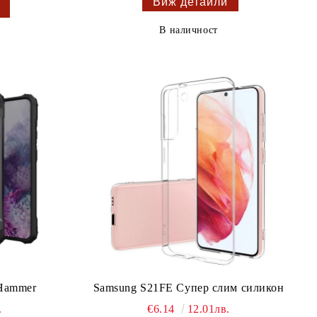
Виж детайли
В наличност
Hammer
Samsung S21FE Супер слим силикон
.
€6.14
12.01лв.