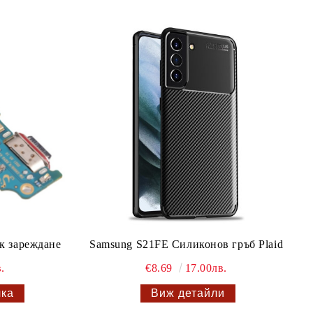
к зареждане
Samsung S21FE Силиконов гръб Plaid
.
€8.69
17.00лв.
Виж детайли