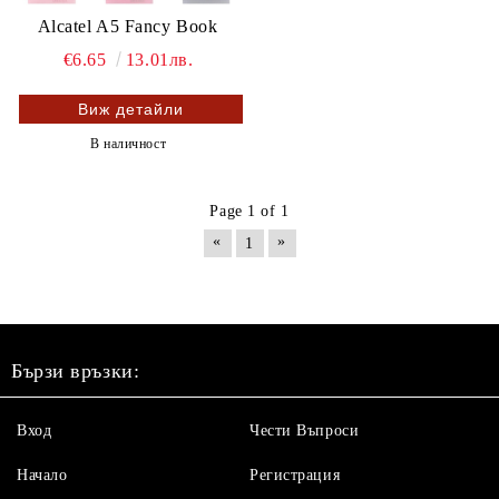
Alcatel A5 Fancy Book
€6.65
13.01лв.
Виж детайли
В наличност
Page 1 of 1
«
»
1
Бързи връзки:
Вход
Чести Въпроси
Начало
Регистрация