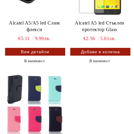
Alcatel A5/A5 led Слим
Alcatel A5 led Стъклен
флекси
протектор Glass
€5.11
9.99лв.
€2.56
5.01лв.
Виж детайли
В наличност
В наличност