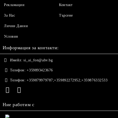
Рекламации
Контакт
За Нас
Търсене
Лични Данни
Условия
Информация за контакти:
Имейл:
si_ai_fon@abv.bg
Телефон:
+359893423676
Телефон:
+359879979787;+359892272952;+359876332533
Ние работим с